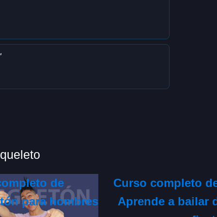
"
queleto
completo de
Curso completo d
tón para hombres
Aprende a bailar 