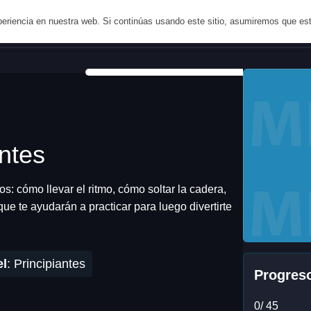
riencia en nuestra web. Si continúas usando este sitio, asumiremos que es
io
Aprende
Planes
Ayuda
Blog
ntes
: cómo llevar el ritmo, cómo soltar la cadera,
e te ayudarán a practicar para luego divertirte
el
:
Principiantes
Progreso
0/ 45