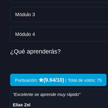
Módulo 3
Módulo 4
¿Qué aprenderás?
(9.64/10)
Puntuación:
|
Total de votos: 75
"Excelente se aprende muy rápido"
Elias Zel