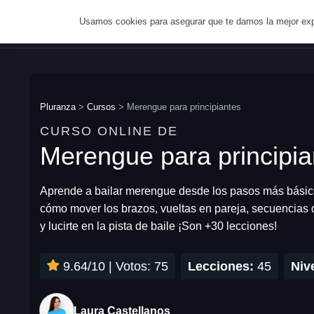
Usamos cookies para asegurar que te damos la mejor expe
Inic
Pluranza
>
Cursos
>
Merengue para principiantes
CURSO ONLINE DE
Merengue para principia
Aprende a bailar merengue desde los pasos más básicos
cómo mover los brazos, vueltas en pareja, secuencias qu
y lucirte en la pista de baile ¡Son +30 lecciones!
9.64/10 | Votos: 75
Lecciones:
45
Niv
Laura Castellanos