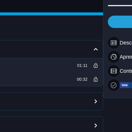
Desca
Apren
01:11
Contr
00:32