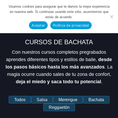
POPULAR 30% OFF
NUEVO
Usamos cookies para asegurar que te damos la mejor experiencia
en nuestra web. Si continúas usando este sitio, asumiremos que
estás de acuerdo.
Aceptar
Política de privacidad
CURSOS DE
BACHATA
Con nuestros cursos completos pregrabados
aprendes diferentes tipos y estilos de baile,
desde
los pasos básicos hasta los más avanzados
. La
magia ocurre cuando sales de tu zona de confort,
deja el miedo y saca todo tu potencial
.
Todos
Salsa
Merengue
Bachata
Reggaetón