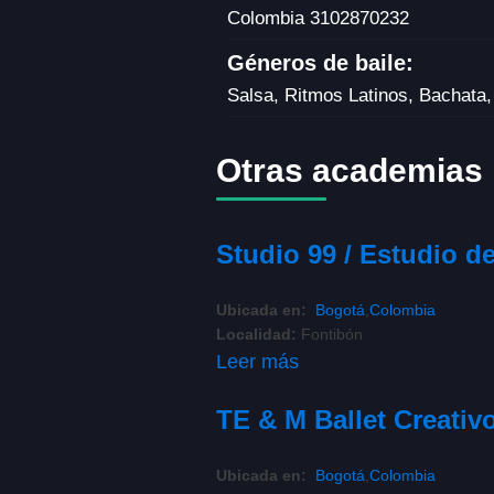
Colombia
3102870232
Géneros de baile:
Salsa, Ritmos Latinos, Bachata
Otras academias
Studio 99 / Estudio de
Ubicada en:
Bogotá
,
Colombia
Localidad:
Fontibón
Leer más
TE & M Ballet Creativ
Ubicada en:
Bogotá
,
Colombia