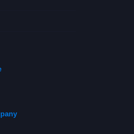
e
pany