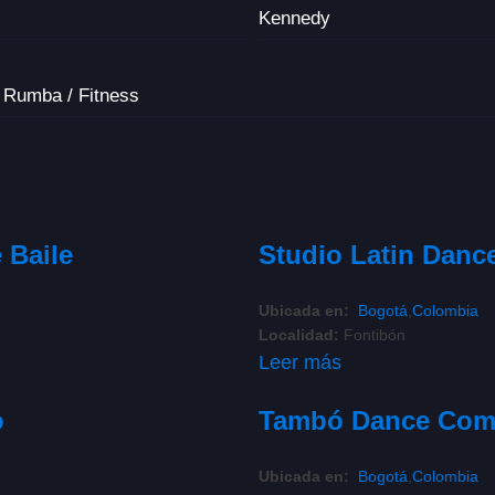
Kennedy
, Rumba / Fitness
 Baile
Studio Latin Danc
Ubicada en:
Bogotá
,
Colombia
Localidad:
Fontibón
Leer más
o
Tambó Dance Com
Ubicada en:
Bogotá
,
Colombia